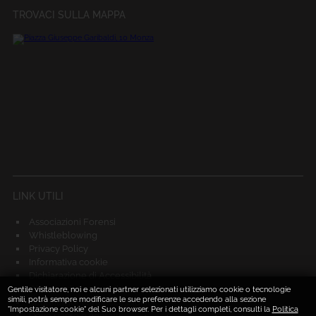
TROVACI SULLA MAPPA
LINK UTILI
Associazioni Forensi
Whistleblowing
Privacy Policy
Informativa cookie
Dichiarazione di Accessibilità
Obiettivi di Accessibilità
Gentile visitatore, noi e alcuni partner selezionati utilizziamo cookie o tecnologie
simili, potrà sempre modificare le sue preferenze accedendo alla sezione
Segnalazioni di inaccessibilità
"Impostazione cookie" del Suo browser. Per i dettagli completi, consulti la
Politica
Dove siamo e contatti