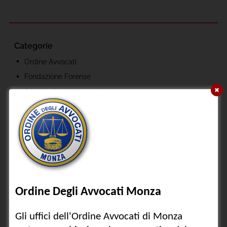
Categorie
Ordine Avvocati
Fondazione Forense
✖
Agenda Appuntamenti
Altri eventi
Iniziative Culturali
Altri Eventi Formativi
Archivio
2026
2025
2024
2023