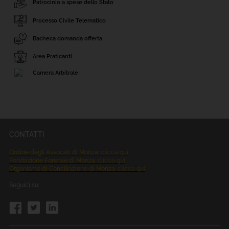
Patrocinio a spese dello Stato
Processo Civile Telematico
Bacheca domanda offerta
Area Praticanti
Camera Arbitrale
CONTATTI
Ordine degli Avvocati di Monza
: clicca qui
Fondazione Forense di Monza
: clicca qui
Organismo di Conciliazione di Monza
: clicca qui
Seguici su: