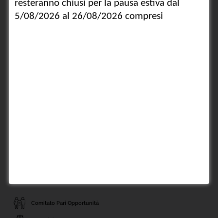
2022
2021
2020
2019
Ultimi eventi inseriti
DAL CODICE DELLA CRISI AL CODICE DEL RISANAMENTO: Triage,
diagnosi tempestiva e cura per il rilancio dell'impresa
SUCCESSIONI SENZA CONFINI. LE SUCCESSIONI
TRANSFRONTALIERE NELLO SPAZIO GIURIDICO EUROPEO
IL 'DECRETO CAIVANO' A TRE ANNI DALL'APPROVAZIONE. QUALE
TUTELA PER LE PERSONE DI MINORE ETÀ?
Vademecum 2026 Uncat - Cassa Forense: novità e adempimenti
LA COORDINAZIONE GENITORIALE COME STRUMENTO PER LA
TUTELA DEL MINORE ESPOSTO ALL'ALTA CONFLITTUALITA'
FAMILIARE. PROFILI GIURIDICI,APPLICATIVI E PROSPETTIVE
OPERATIVE
Comitato Pari Opportunità