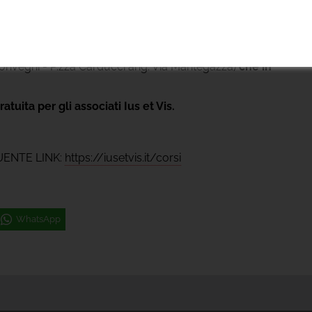
one Ius et Vis in collaborazione con l'Ordine degli Avvocati di
 ore 14.50 alle ore 18.00.
onvegni - P.zza Carducci ang. Via Mantegazza)
che in
ratuita per gli associati Ius et Vis.
UENTE LINK:
https://iusetvis.it/corsi
WhatsApp