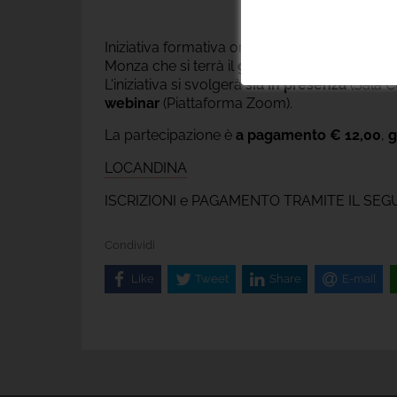
Iniziativa formativa organizzata dall'Associazi
Monza che si terrà il
giorno 25/5/2026
dalle
L'iniziativa si svolgerà
sia in presenza
(Sala C
webinar
(Piattaforma Zoom).
La partecipazione è
a pagamento € 12,00
,
g
LOCANDINA
ISCRIZIONI e PAGAMENTO TRAMITE IL SEG
Condividi
Like
Tweet
Share
E-mail