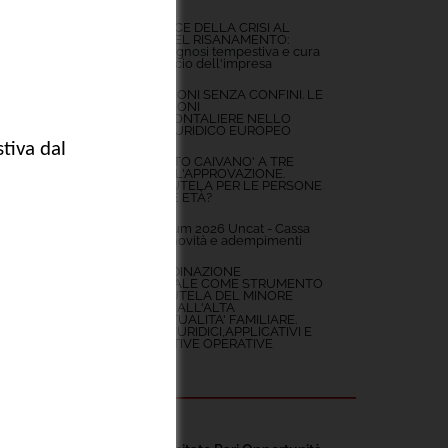
DAL CODICE DELLA CRISI AL
CODICE DEL RISANAMENTO:
Triage, diagnosi tempestiva e cura
per il rilancio dell'impresa
SUCCESSIONI SENZA CONFINI. LE
SUCCESSIONI
TRANSFRONTALIERE NELLO
SPAZIO GIURIDICO EUROPEO
IL 'DECRETO CAIVANO' A TRE
ANNI DALL'APPROVAZIONE.
QUALE TUTELA PER LE PERSONE
DI MINORE ETÀ?
Vademecum 2026 Uncat - Cassa
Forense: novità e adempimenti
LA COORDINAZIONE
GENITORIALE COME STRUMENTO
PER LA TUTELA DEL MINORE
ESPOSTO ALL'ALTA
CONFLITTUALITA' FAMILIARE.
PROFILI GIURIDICI,APPLICATIVI E
PROSPETTIVE OPERATIVE