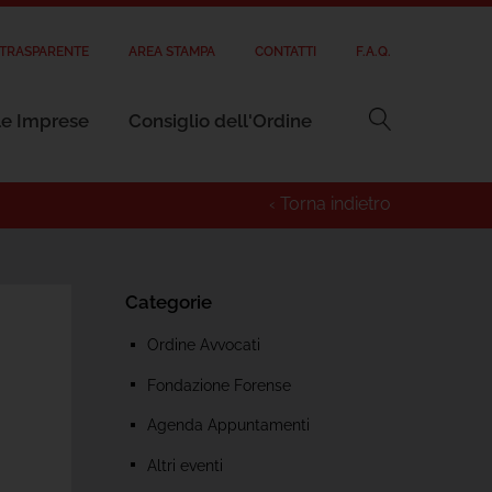
 TRASPARENTE
AREA STAMPA
CONTATTI
F.A.Q.
 le Imprese
Consiglio dell'Ordine
‹ Torna indietro
Categorie
Ordine Avvocati
Fondazione Forense
Agenda Appuntamenti
Altri eventi