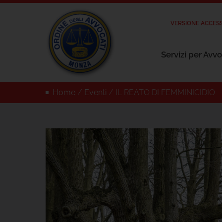
VERSIONE ACCESS
Servizi per Avvo
Home
/
Eventi
/
IL REATO DI FEMMINICIDIO