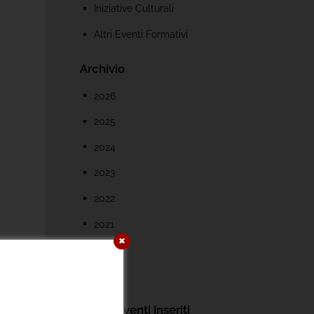
Iniziative Culturali
Altri Eventi Formativi
Archivio
2026
2025
2024
2023
2022
2021
✖
2020
2019
Ultimi eventi inseriti