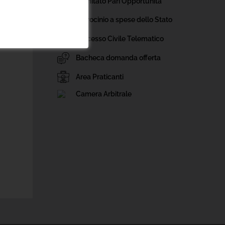
Comitato Pari Opportunità
Patrocinio a spese dello Stato
Processo Civile Telematico
Bacheca domanda offerta
Area Praticanti
Camera Arbitrale